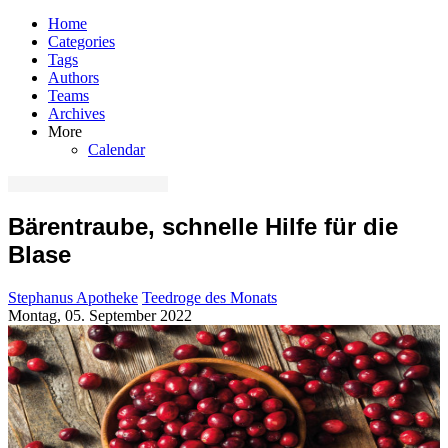
Home
Categories
Tags
Authors
Teams
Archives
More
Calendar
Bärentraube, schnelle Hilfe für die
Blase
Stephanus Apotheke
Teedroge des Monats
Montag, 05. September 2022