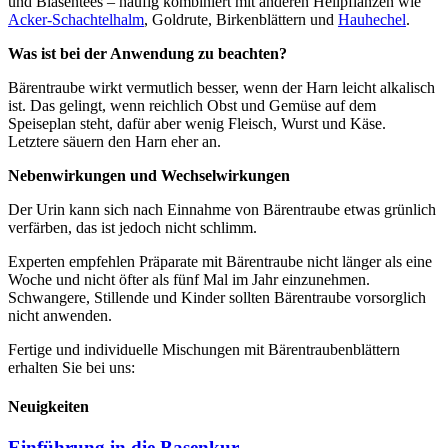
und Blasentees – häufig kombiniert mit anderen Heilpflanzen wie
Acker-Schachtelhalm
, Goldrute, Birkenblättern und
Hauhechel
.
Was ist bei der Anwendung zu beachten?
Bärentraube wirkt vermutlich besser, wenn der Harn leicht alkalisch
ist. Das gelingt, wenn reichlich Obst und Gemüse auf dem
Speiseplan steht, dafür aber wenig Fleisch, Wurst und Käse.
Letztere säuern den Harn eher an.
Nebenwirkungen und Wechselwirkungen
Der Urin kann sich nach Einnahme von Bärentraube etwas grünlich
verfärben, das ist jedoch nicht schlimm.
Experten empfehlen Präparate mit Bärentraube nicht länger als eine
Woche und nicht öfter als fünf Mal im Jahr einzunehmen.
Schwangere, Stillende und Kinder sollten Bärentraube vorsorglich
nicht anwenden.
Fertige und individuelle Mischungen mit Bärentraubenblättern
erhalten Sie bei uns:
Neuigkeiten
Einführung in die Basenkur