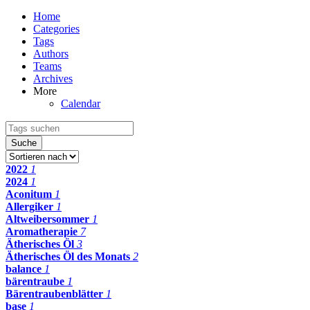
Home
Categories
Tags
Authors
Teams
Archives
More
Calendar
Suche
2022
1
2024
1
Aconitum
1
Allergiker
1
Altweibersommer
1
Aromatherapie
7
Ätherisches Öl
3
Ätherisches Öl des Monats
2
balance
1
bärentraube
1
Bärentraubenblätter
1
base
1