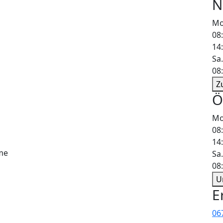
N
Mo.
08
14
Sa.
08
Z
Ö
Mo.
08
14
me
Sa.
08
U
E
06