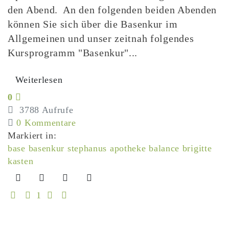
den Abend. An den folgenden beiden Abenden
können Sie sich über die Basenkur im
Allgemeinen und unser zeitnah folgendes
Kursprogramm "Basenkur"...
Weiterlesen
0
3788 Aufrufe
0 Kommentare
Markiert in:
base
basenkur
stephanus apotheke
balance
brigitte
kasten
First Page
Previous Page
Next Page
Last Page
1