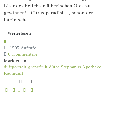
Liter des beliebten ätherischen Öles zu
gewinnen! „Citrus paradisi „ , schon der
lateinische ...
Weiterlesen
0
1595 Aufrufe
0 Kommentare
Markiert in:
duftportrait
grapefruit
düfte
Stephanus Apotheke
Raumduft
First Page
Previous Page
Next Page
Last Page
1