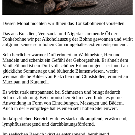
Diesen Monat möchten wir Ihnen das Tonkabohnenöl vorstellen.
Das aus Brasilien, Venezuela und Nigeria stammende Öl der
Tonkabohne wir per Alkoholauszug der Bohne gewonnen und wirkt
aufgrund seines sehr hohen Cumaringehaltes extrem entspannend.
Sein herrlicher warmer Duft erinnert an Waldmeister, Heu und
Mandeln und schenkt ein Gefühl der Geborgenheit. Er ähnelt dem
Vanilleöl und ist ein Duft voll schöner Erinnerungen – er innert an
glückliche Sommertage und blühende Blumenwiesen, weckt
weihnachtliche Bilder von Plätzchen und Christstollen, erinnert an
Marzipan und Karamell.
Es wirkt stark entspannend bei Schmerzen und bringt dadurch
Schmerzlinderung. Bei chronischen Schmerzen findet es gerne
Anwendung in Form von Einreibungen, Massagen und Bädern.
Auch in der Heimpflege hat es einen sehr hohen Stellenwert.
Im körperlichen Bereich wirkt es stark entkrampfend, erwärmend,
lymphflussanregend und durchblutungsfördernd.
Im seelischen Bereich wirkt es entspannend, beruhigend,