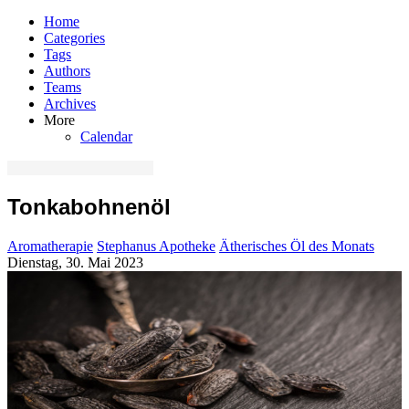
Home
Categories
Tags
Authors
Teams
Archives
More
Calendar
Tonkabohnenöl
Aromatherapie
Stephanus Apotheke
Ätherisches Öl des Monats
Dienstag, 30. Mai 2023